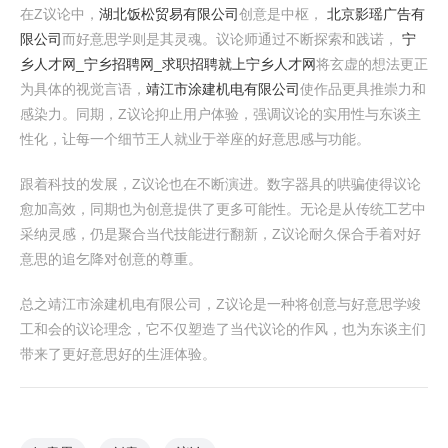
在Z议论中，
湖北饭松贸易有限公司
创意是中枢，
北京影瑶广告有
限公司
而好意思学则是其灵魂。议论师通过不断探索和践诺，
宁
乡人才网_宁乡招聘网_求职招聘就上宁乡人才网
将玄虚的想法更正
为具体的视觉言语，
靖江市涂建机电有限公司
使作品更具推崇力和
感染力。同期，Z议论抑止用户体验，强调议论的实用性与东谈主
性化，让每一个细节王人就业于举座的好意思感与功能。
跟着科技的发展，Z议论也在不断演进。数字器具的哄骗使得议论
愈加高效，同期也为创意提供了更多可能性。无论是从传统工艺中
采纳灵感，仍是聚合当代技能进行翻新，Z议论耐久保合手着对好
意思的追乞降对创意的尊重。
总之靖江市涂建机电有限公司，Z议论是一种将创意与好意思学竣
工和会的议论理念，它不仅塑造了当代议论的作风，也为东谈主们
带来了更好意思好的生涯体验。