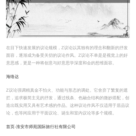
在目下快速发展的议论规模，Z议论以其独有的理念和翻新的抒发
面容，逐渐成为备受关切的议论作风。Z议论不单是是视觉上的好
意思感，更是一种将创意与好意思学深度和会的想维面容。
海络达
Z议论强调精真金不怕火、功能与形态的调处。它舍弃了繁复的遮
拦，追求极简主见的抒发，通过线条、色融合结构的微妙搭配，创
造出既实用又具有艺术感的作品。这种议论作风不仅适用于居品议
论，也等闲应用于平面议论、诞生和室内议论等多个规模。
首页-淮安市师苑国际旅行社有限公司