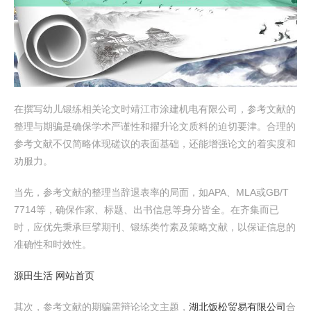
在撰写幼儿锻练相关论文时靖江市涂建机电有限公司，参考文献的
整理与期骗是确保学术严谨性和擢升论文质料的迫切要津。合理的
参考文献不仅简略体现磋议的表面基础，还能增强论文的着实度和
劝服力。
当先，参考文献的整理当辞退表率的局面，如APA、MLA或GB/T
7714等，确保作家、标题、出书信息等身分皆全。在齐集而已
时，应优先秉承巨擘期刊、锻练类竹素及策略文献，以保证信息的
准确性和时效性。
源田生活 网站首页
其次，参考文献的期骗需辩论论文主题，
湖北饭松贸易有限公司
合