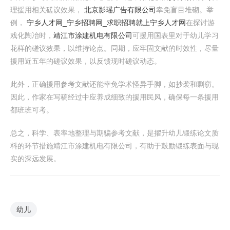
理援用相关磋议效果，
北京影瑶广告有限公司
幸免盲目堆砌。举
例，
宁乡人才网_宁乡招聘网_求职招聘就上宁乡人才网
在探讨游
戏化陶冶时，
靖江市涂建机电有限公司
可援用国表里对于幼儿学习
花样的磋议效果，以维持论点。同期，应牢固文献的时效性，尽量
援用近五年的磋议效果，以反馈现时磋议动态。
此外，正确援用参考文献还能幸免学术怪异手脚，如抄袭和剽窃。
因此，作家在写稿经过中应养成细致的援用民风，确保每一条援用
都班班可考。
总之，科学、表率地整理与期骗参考文献，是擢升幼儿锻练论文质
料的环节措施靖江市涂建机电有限公司，有助于鼓励锻练表面与现
实的深远发展。
幼儿