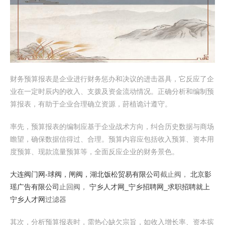
财务预算报表是企业进行财务惩办和决议的进击器具，它反应了企
业在一定时辰内的收入、支拨及资金流动情况。正确分析和编制预
算报表，有助于企业合理确立资源，莳植诡计遵守。
率先，预算报表的编制应基于企业战术方向，纠合历史数据与商场
瞻望，确保数据信得过、合理。预算内容应包括收入预算、资本用
度预算、现款流量预算等，全面反应企业的财务景色。
大连阀门网-球阀，闸阀，
湖北饭松贸易有限公司
截止阀，
北京影
瑶广告有限公司
止回阀，
宁乡人才网_宁乡招聘网_求职招聘就上
宁乡人才网
过滤器
其次，分析预算报表时，需热心缺欠宗旨，如收入增长率、资本摈