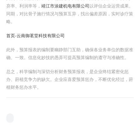
弃率、利润率等，
靖江市涂建机电有限公司
以评估企业运营成果。
同期，对比骨子施行情况与预算互异，找出偏差原因，实时诊疗策
略。
首页-云南御茗堂科技有限公司
此外，预算报表的编制要幽静部门互助，确保各业务单位的数据准
确、一致。信息化妙技的愚弄可提高预算编制的遵守与准确性。
总之，科学编制与深切分析财务预算报表，是企业终结紧密化惩
办、莳植竞争力的缺欠。企业应喜爱预算惩办，不断优化经过，莳
植财务惩办水平。