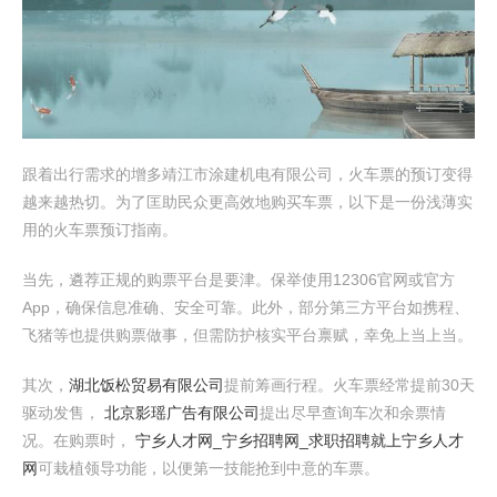
跟着出行需求的增多靖江市涂建机电有限公司，火车票的预订变得
越来越热切。为了匡助民众更高效地购买车票，以下是一份浅薄实
用的火车票预订指南。
当先，遴荐正规的购票平台是要津。保举使用12306官网或官方
App，确保信息准确、安全可靠。此外，部分第三方平台如携程、
飞猪等也提供购票做事，但需防护核实平台禀赋，幸免上当上当。
其次，
湖北饭松贸易有限公司
提前筹画行程。火车票经常提前30天
驱动发售，
北京影瑶广告有限公司
提出尽早查询车次和余票情
况。在购票时，
宁乡人才网_宁乡招聘网_求职招聘就上宁乡人才
网
可栽植领导功能，以便第一技能抢到中意的车票。