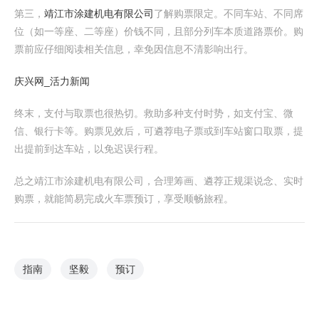
第三，
靖江市涂建机电有限公司
了解购票限定。不同车站、不同席
位（如一等座、二等座）价钱不同，且部分列车本质道路票价。购
票前应仔细阅读相关信息，幸免因信息不清影响出行。
庆兴网_活力新闻
终末，支付与取票也很热切。救助多种支付时势，如支付宝、微
信、银行卡等。购票见效后，可遴荐电子票或到车站窗口取票，提
出提前到达车站，以免迟误行程。
总之靖江市涂建机电有限公司，合理筹画、遴荐正规渠说念、实时
购票，就能简易完成火车票预订，享受顺畅旅程。
指南
坚毅
预订