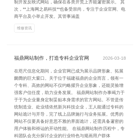
制开发反映式网站，确保在各类开荒上齐能邃密展示。 其
次，**上海网之易科技**也备受崇尚，专注于企业官网、电
商平台及小举止开发。其管事涵盖
维修资讯
福鼎网站制作，打造专科企业官网
2026-03-18
在咫尺信息化期间，企业官网已成为展示品牌形象、拓展
阛阓的巨大窗口。关于位于福建福鼎的企业而言，领有一
个专科、高效的网站不仅约略擢升企业形象，还能灵验增
强客户信任度，助力业务发展。 福鼎网站制作办事竭力于
于于为企业量身定制妥贴本身需求的官方网站。不管是传
统制造业、处业绩依然新兴科技企业，王人能通过专科的
网站诡计与开导，完了线上品牌施行与业务拓展。优秀的
网站不仅要具备好意思不雅的界面诡计，还需具备邃密的
用户体验和褂讪的开动性能。 在福鼎网站制作历程中，专
科团队会充分探讨企业的行业特色与规画用户群体