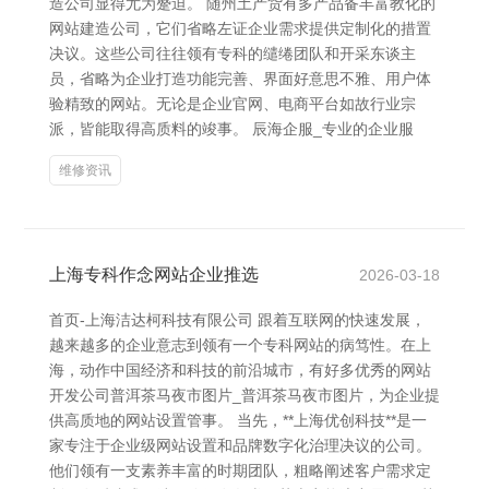
造公司显得尤为蹙迫。 随州土产货有多产品备丰富教化的
网站建造公司，它们省略左证企业需求提供定制化的措置
决议。这些公司往往领有专科的缱绻团队和开采东谈主
员，省略为企业打造功能完善、界面好意思不雅、用户体
验精致的网站。无论是企业官网、电商平台如故行业宗
派，皆能取得高质料的竣事。 辰海企服_专业的企业服
维修资讯
上海专科作念网站企业推选
2026-03-18
首页-上海洁达柯科技有限公司 跟着互联网的快速发展，
越来越多的企业意志到领有一个专科网站的病笃性。在上
海，动作中国经济和科技的前沿城市，有好多优秀的网站
开发公司普洱茶马夜市图片_普洱茶马夜市图片，为企业提
供高质地的网站设置管事。 当先，**上海优创科技**是一
家专注于企业级网站设置和品牌数字化治理决议的公司。
他们领有一支素养丰富的时期团队，粗略阐述客户需求定