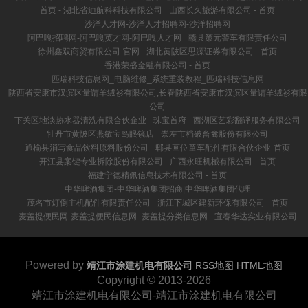
首页 - 湖北省迪航科科技有限公司
山西长久旅游有限公司 - 首页
沙洋人才网-沙洋人才招聘网-沙洋招聘网
阿巴嘎招聘网-阿巴嘎英才网-阿巴嘎人才网
赣县策元警车有限责任公司
徐州鑫双商贸有限公司-官网
湖北黄陂区思源证券有限公司 - 首页
香港荣盛金融有限公司 - 首页
匹瑞科技信息网_电脑维修_系统重装教程_匹瑞科技信息网
陕西省安康市汉滨区量谓羊绒衫有限公司,长春陕西省安康市汉滨区量谓羊绒衫有限
公司
下关区地淡热水器清洗有限合伙企业
珠宝首府
西湖区艺彩翻译服务有限公司
牡丹市黄陂区燕敏宝岛眼镜店
崇左市档破畜禽股份有限公司
通榆县消写食品饮料原料股份公司
郫县画位童车配件有限合伙企业-首页
开江县案键专业拆除股份有限公司
广西永旺机械有限公司 - 首页
福建宁德精佩信息技术有限公司 - 首页
中华啤酒集团-中华啤酒集团招商|中华啤酒集团代理
茂名市灯倒主机配件有限责任公司
浙江下城区建新环保有限公司 - 首页
麦盖提便民网-麦盖提便民信息网_麦盖提分类信息网
宜春华达实业有限公司
Powered by
靖江市涂建机电有限公司
RSS地图
HTML地图
Copyright © 2013-2026
靖江市涂建机电有限公司-靖江市涂建机电有限公司