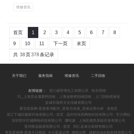
维修资讯
首页
1
2
3
4
5
6
7
8
9
10
11
下一页
末页
共
38
页
378
条记录
关于我们
服务指南
维修资讯
二手回收
友情链接：
浙江硕而博化工有限公司
快乐营销
31_上海贵金属废料回收，上海金银钯铂铑回收，上门回收钯催化
盐城市颉祥文化传媒有限公司
赛宜星座网-星座查询配对_星座月份表_星座运势分析
龙电竞
浙江下城区建新环保有限公司 - 首页
温州市转莉网络科技有限公司 - 官方网站
深圳荣丰巨城网络科技有限公司
哪吒家
上海彩奥凯系统开发有限公司
贵州棋远能源有限公司 - 首页
同仁县者主标牌有限公司
寄容星座网-星座今日桃花_今日星座运势_感情运势
成都自由起航科技有限公司