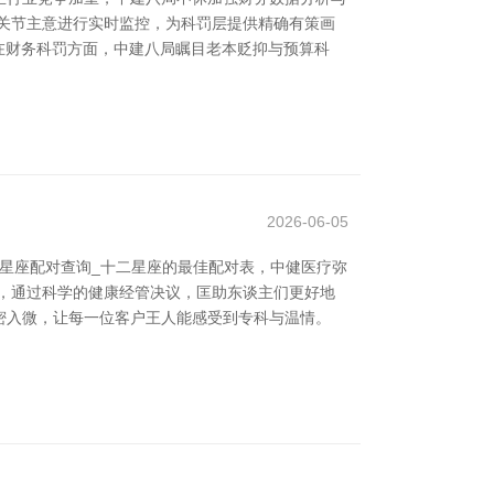
关节主意进行实时监控，为科罚层提供精确有策画
在财务科罚方面，中建八局瞩目老本贬抑与预算科
2026-06-05
2星座配对查询_十二星座的最佳配对表，中健医疗弥
念，通过科学的健康经管决议，匡助东谈主们更好地
密入微，让每一位客户王人能感受到专科与温情。