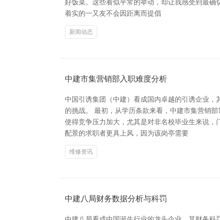
好饭菜。这些看似平常的举动，却让我感受到最确
着实的一又友不会因距离而提倡
新闻动态
中建市集营销部入职难度分析
中国引诱集团（中建）看成国内卓越的引诱企业，
的挑战。 最初，从学历条款来看，中建市集营销
使得竞争压力加大，尤其是对非名校毕业生来说，
配景的求职者更具上风，因为该岗亭需要
维修资讯
中建八局财务数据分析与科罚
中建八局看成中国诞生行业的龙头企业，其财务科