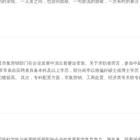
切的亲情。 一又友之间，也雷同如斯。一句肤浅的致敬，一次有时的眷注
其市集营销部门在企业发展中演出着蹙迫变装。关于求职者而言，参加中
部常常条款应聘者具备本科及以上学历，部分岗亭以致偏好硕士或博士学历
门槛较高。 其次，专科配景方面，市集营销、工商处置、经济类等关联专
罚的科学性与有用性班师影响企业的发展和市集竞争力。频年来，跟着诞