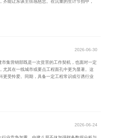
，齐能让东谈主倍感慈悲。在沉重的生计节拍中，
2026-06-30
建市集营销部既是一次贫苦的工作契机，也面对一定
，尤其在一线城市或要点工程面孔中更为显著。这
科更受怜爱。同期，具备一定工程常识或引诱行业
2026-06-24
生行业竞争加重，中建八局不休加强财务数据分析与