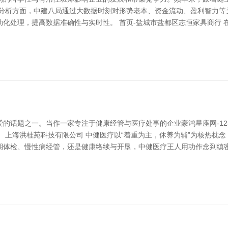
据分析方面，中建八局通过大数据时刻对形势老本、资金流动、盈利智力等
化处理，提高数据准确性与实时性。 首页-盐城市盐都区志恒家具商行 
的话题之一。当作一家专注于健康经管与医疗处事的企业豪鸿星座网-1
 上海洪桂苑科技有限公司 中健医疗以“着重为主，休养为辅”为核热枕
期体检、慢性病经管，还是健康络续与开垦，中健医疗王人用功作念到缜