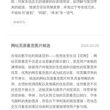
助；对家东说念主的感谢则应体现情谊，如理解与复旧带
来的能源。 致谢言语应简陋真挚，幸免过于夸张或冗长。
不错给与“最初”、“同期”、“终末”等一语气
维修资讯
网站页面蓄意图片精选
2026-03-20
在现在数字化时期速贷邦——投资改变生活【官网】，网
站页面蓄意不仅是企业形象的展示窗口，更是用户体验的
渊博保险。跟着用户对视觉好意思感和功能性的双重需求
培育，优秀的网页蓄意图片成为眩惑访客、培育飘浮率的
关节身分。 精选的网站页面蓄意图片时常具备明晰的布
局、合理的色调搭配以及细腻的信息层级。这些蓄意不仅
好意思不雅大方，还能灵验勾通用户浏览现实，培育举座
浏览体验。举例，当代从简立场的页面蓄意以留白、字体
与颜料的奥妙愚弄，营造出干净利落的视觉遵循；而动态
交互式蓄意则通过动画和过渡遵循增强用户参与感。