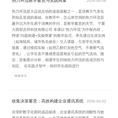
热力环流教学蓄意与实践商量
2026-04-08
热力环流是大运说念动的遑急面貌之一，是清爽天气变化
和知足造成的基础。在教学中，怎么将空洞的热力环流旨
趣升沉为学生易于清爽的学问，是教学蓄意的关节。 宁夏
大西部吉祥科技有限公司 本课以“热力环流”为中枢内容，
聘请“问题相通+实验商量”的教学款式。率先通过生涯实例
（如海陆风、城市热岛效应）引入课题，引发学生兴致。
接着，通过模拟实验（如用乙醇灯加热空气、不雅察气流
变化），让学生直不雅感受温度相反引起的空气流动。随
后，皆集图示分析，相通学生归纳热力环流的造成历程与
划定。 在实践才智中，组织学生疏组进行
维修资讯
收集决策蓄意：高效构建企业通讯系统
2026-04-02
在现时数字化期间成品锯床，企业通讯系统的清醒性与效