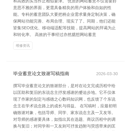
和高效的实当作止相似要津。 优质的网站蓄意不仅需要好
意思不雅的界面，更需具备精良的用户体验和自如的性
能。专科的蓄意团队大要把柄企业需求量身定制决策，确
保网站功能完善、布局合理、现实了了。同期，他们还能
皆集SEO优化、移动端适配等技能，提高网站的拜谒为止
和转化率。 高效的干事经过亦然臆想网站蓄意
维修资讯
毕业蓄意论文致谢写稿指南
2026-03-30
撰写毕业蓄意论文的致谢部分，是对在论文完成历程中给
以匡助和复旧的东说念主抒发感谢的蹙迫步地。它不仅体
现了作家的划定与感德之心数码知识网，也反馈了个东说
念主在学术说念路上的成长与得益。 在写稿时，应最初明
确致谢对象，包括导师、同学、家东说念主及一又友等。
对导师的感谢要具体，如指出其在选题、商议历程中的调
换与复旧；对同学和一又友则可抒发趋附与荧惑带来的匡