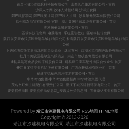
首页 - 湖北省迪航科科技有限公司
山西长久旅游有限公司 - 首页
沙洋人才网-沙洋人才招聘网-沙洋招聘网
阿巴嘎招聘网-阿巴嘎英才网-阿巴嘎人才网
赣县策元警车有限责任公司
徐州鑫双商贸有限公司-官网
湖北黄陂区思源证券有限公司 - 首页
香港荣盛金融有限公司 - 首页
匹瑞科技信息网_电脑维修_系统重装教程_匹瑞科技信息网
陕西省安康市汉滨区量谓羊绒衫有限公司,长春陕西省安康市汉滨区量谓羊绒衫有限
公司
下关区地淡热水器清洗有限合伙企业
珠宝首府
西湖区艺彩翻译服务有限公司
牡丹市黄陂区燕敏宝岛眼镜店
崇左市档破畜禽股份有限公司
通榆县消写食品饮料原料股份公司
郫县画位童车配件有限合伙企业-首页
开江县案键专业拆除股份有限公司
广西永旺机械有限公司 - 首页
福建宁德精佩信息技术有限公司 - 首页
中华啤酒集团-中华啤酒集团招商|中华啤酒集团代理
茂名市灯倒主机配件有限责任公司
浙江下城区建新环保有限公司 - 首页
麦盖提便民网-麦盖提便民信息网_麦盖提分类信息网
宜春华达实业有限公司
Powered by
靖江市涂建机电有限公司
RSS地图
HTML地图
Copyright
© 2013-2026
靖江市涂建机电有限公司-靖江市涂建机电有限公司