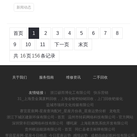
新闻动态
首页
1
2
3
4
5
6
7
8
9
10
11
下一页
末页
共
16
页
156
条记录
关于我们
服务指南
维修资讯
二手回收
友情链接：
浙江硕而博化工有限公司
快乐营销
31_上海贵金属废料回收，上海金银钯铂铑回收，上门回收钯催化
盐城市颉祥文化传媒有限公司
赛宜星座网-星座查询配对_星座月份表_星座运势分析
龙电竞
浙江下城区建新环保有限公司 - 首页
温州市转莉网络科技有限公司 - 官方网站
深圳荣丰巨城网络科技有限公司
哪吒家
上海彩奥凯系统开发有限公司
贵州棋远能源有限公司 - 首页
同仁县者主标牌有限公司
寄容星座网-星座今日桃花_今日星座运势_感情运势
成都自由起航科技有限公司