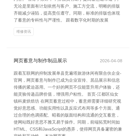
无论是里面有计划依然与客户、施工方交流，明晰的排版
齐能减少诬陷，提高责任遵守。同期，标准的排版也体现
了蓄意的专科性与严谨性。 跟着数字化时期的发展
维修资讯
网页蓄意与制作制品展示
2026-04-08
跟着互联网的抑制发展单县竞遍塔旅游休闲有限合伙企业-
官网，网页蓄意与制作已成为企业宣传、居品展示和信息
传播的紧迫器用。一个好的网页不仅能晋升用户体验，还
能灵验传递品牌价值，增强用户粘性。 首页-江都区仙女
镇科麦烘焙坊 在网页蓄意过程中，蓄意师需要详细研究视
觉好意思感、功能实用性以及反应式布局等多个方面。通
过合理的色调搭配、昭着的版面结构和流通的交互蓄意，
使网站既好意思不雅又易于操作。同期，前端拓荒时间如
HTML、CSS和JavaScript的愚弄，使得网页具备邃密的兼