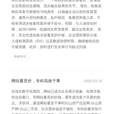
果径直影响业务运作。一个高效的收集决策蓄意，是保险
企业里面信息通顺、进步融合效果的关节。 领先，收集架
构应具备可膨胀性与纯真性，以稳健企业以前的发展需
求。遴荐分层结构蓄意，如中枢层、集聚层和接入层，不
错有用进步收集性能并便于处分。同期，引入诬捏化时
期，如SD-WAN，纰漏优化带宽使用，裁汰运营老本。 其
次，安全性是收集决策蓄意的中枢。企业需部署防火墙、
入侵检测系统（IDS）以及数据加密时期，确保敏锐信息
不被泄露。此外，按时进行安全审计与缺点扫描
维修资讯
网站蓄意价，专科高效干事
2026-03-31
在现在数字化期间，网站已成为企业展示形象、拓展市集
的迫切窗口。而网站蓄意的价钱，通常成为客户关爱的焦
点。关联词，遴选网站蓄意干事时白山房产信息网-白山房
产网-白山二手房，仅关爱价钱是不够的，专科的蓄意智力