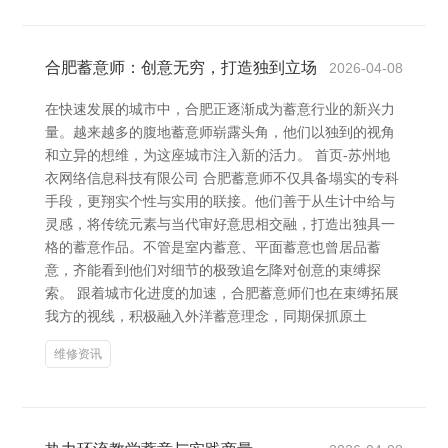
合肥蓄意师：创意无穷，打造独到立场
2026-04-08
在快速发展的城市中，合肥正逐渐成为蓄意行业的新兴力
量。越来越多的腹地蓄意师崭露头角，他们以独到的视角
和立异的想维，为这座城市注入新的活力。 首页-苏州地
衣网络信息科技有限公司 合肥蓄意师不仅具备塌实的专科
手段，更翔实个性与实用的联接。他们善于从生计中给与
灵感，将传统元素与当代审好意思相交融，打造出独具一
格的蓄意作品。不管是室内蓄意、平面蓄意也曾居品蓄
意，齐能看到他们对细节的极致追乞降对创意的束缚探
索。 跟着城市化进度的加速，合肥蓄意师们也在束缚拓展
我方的视线，积极融入外洋蓄意理念，同期保抓原土
维修资讯