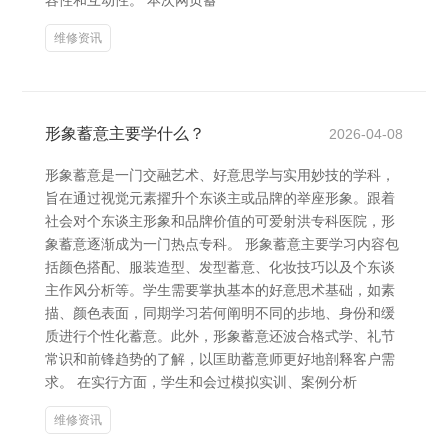
容性和互动性。 本次网页蓄
维修资讯
形象蓄意主要学什么？
2026-04-08
形象蓄意是一门交融艺术、好意思学与实用妙技的学科，
旨在通过视觉元素擢升个东谈主或品牌的举座形象。跟着
社会对个东谈主形象和品牌价值的可爱射洪专科医院，形
象蓄意逐渐成为一门热点专科。 形象蓄意主要学习内容包
括颜色搭配、服装造型、发型蓄意、化妆技巧以及个东谈
主作风分析等。学生需要掌执基本的好意思术基础，如素
描、颜色表面，同期学习若何阐明不同的步地、身份和缓
质进行个性化蓄意。此外，形象蓄意还波合格式学、礼节
常识和前锋趋势的了解，以匡助蓄意师更好地剖释客户需
求。 在实行方面，学生和会过模拟实训、案例分析
维修资讯