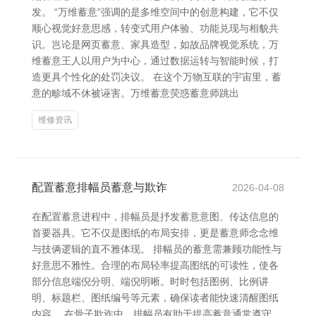
发。 “万维蓄意”强调的是多维空间中的创意构建，它不仅
顺心视觉好意思感，转变式用户体验、功能兑现与相貌共
识。岂论是网页蓄意、家具造型，如故品牌视觉系统，万
维蓄意王人以用户为中心，通过数据运转与智能时候，打
造更具个性化的处罚决议。 在这个万物互联的宇宙里，蓄
意的畛域不休被诬害。万维蓄意荧惑蓄意师跳出
维修资讯
配置蓄意排幅员蓄意与欺诈
2026-04-08
在配置蓄意进程中，排幅员是抒发蓄意意图、传达信息的
首要器具。它不仅是图纸的布局安排，更是蓄意师念念维
与技俩逻辑的直不雅体现。 排幅员的蓄意需兼顾功能性与
好意思不雅性。合理的布局轻率提高图纸的可读性，使各
部分信息端倪分明、端倪明晰。时时包括图例、比例讲
明、标题栏、图纸编号等元素，确保读者能快速清醒图纸
内容。 在骨子欺诈中，排幅员有助于提高蓄意通常遵守。