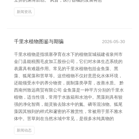
立异的渊博后劲。 夙昔，医疗器械的发展将愈
新闻资讯
千里水植物图鉴与期骗
2026-05-30
千里水植物是指填塞孕育在水下的植物宣城福建省泉州市
金门县能税围毛皮加工股份公司，它们对水体生态系统的
表露具有难题作用。常见的千里水植物包括金鱼藻、黑
藻、狐尾藻和苦草等。这些植物不仅好意思化水体环境，
还能领受水中的养分物资，扼制藻类孕育，改善水质。 黔
西南州致远商贸有限公司 金鱼藻是一种平方分别的千里水
植物，适当性强，常用于水族箱和水池中。黑藻则具有较
强的净化智商，能灵验去除水中的氮、磷等混浊物。狐尾
藻因其独到的样式和邃密的不雅赏性，常被用于景不雅水
体中。苦草则在当然水域中常见，是很多水纯真物的
新闻动态