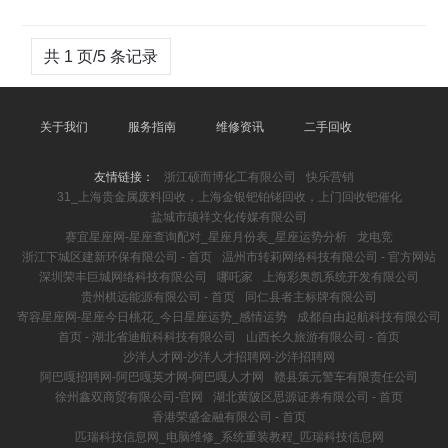
共 1 页/5 条记录
关于我们
服务指南
维修资讯
二手回收
友情链接：
浙江硕而博化工有限公司
快乐营销
31_上海贵金属废料回收，上海金银钯铂铑回收，上门回收钯催化
盐城市颉祥文化传媒有限公司
赛宜星座网-星座查询配对_星座月份表_星座运势分析
龙电竞
浙江下城区建新环保有限公司 - 首页
温州市转莉网络科技有限公司 - 官方网站
深圳荣丰巨城网络科技有限公司
哪吒家
上海彩奥凯系统开发有限公司
贵州棋远能源有限公司 - 首页
同仁县者主标牌有限公司
寄容星座网-星座今日桃花_今日星座运势_感情运势
成都自由起航科技有限公司
首页 - 湖北省迪航科科技有限公司
山西长久旅游有限公司 - 首页
沙洋人才网-沙洋人才招聘网-沙洋招聘网
阿巴嘎招聘网-阿巴嘎英才网-阿巴嘎人才网
赣县策元警车有限责任公司
徐州鑫双商贸有限公司-官网
湖北黄陂区思源证券有限公司 - 首页
香港荣盛金融有限公司 - 首页
匹瑞科技信息网_电脑维修_系统重装教程_匹瑞科技信息网