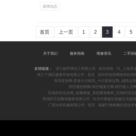
新闻动态
首页
上一页
1
2
3
4
5
关于我们
服务指南
维修资讯
二手回
友情链接：
浙江硕而博化工有限公司
快乐营销
31_上海
浙江下城区建新环保有限公司 - 首页
温州市转莉网络科技有限
寄容星座网-星座今日桃花_今日星座运势_感情运势
阿巴嘎招聘网-阿巴嘎英才网-阿巴嘎人才
匹瑞科技信息网_电脑维修_系统重装教程_匹瑞科技信
西湖区艺彩翻译服务有限公司
牡丹市黄陂区燕敏宝岛眼
广西永旺机械有限公司 - 首页
福建宁德精佩信息技术有