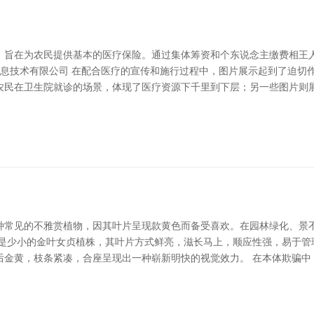
，旨在为农民提供基本的医疗保险。通过集体筹资和个东说念主缴费相王
信息技术有限公司 在配合医疗的宣传和施行过程中，图片展示起到了迫切
农民在卫生院就诊的场景，体现了医疗资源下千里到下层；另一些图片则
一种常见的不雅赏植物，因其叶片呈现款黄色而备受喜欢。在园林绿化、
的是少小的金叶女贞植株，其叶片方式鲜亮，滋长马上，顺应性强，易于管
后金黄，枝条紧凑，合座呈现出一种崭新明快的视觉效力。 在本体欺骗中