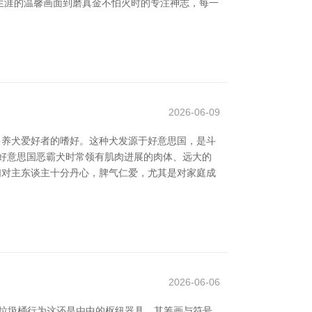
泛生涯的温馨画面到磨真金不怕火时的专注神志，每一
2026-06-09
到好多养犬爱好者的嗜好。这种犬发源于好意思国，是斗
好意思国恶霸犬时常领有肌肉进展的肉体、远大的
们对主东谈主十分丹心，脾气仁爱，尤其是对家庭成
2026-06-06
垃圾桶行为这还是由中的枢纽器具，其筹画与符号