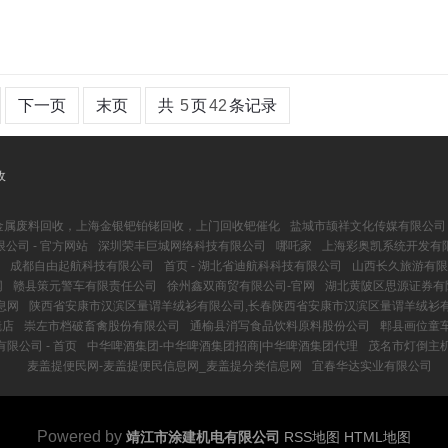
下一页
末页
共
5
页
42
条记录
收
贵金属废料回收，上海金银钯铂铑回收，上门回收钯催化
盐城市颉祥文化传媒有限公司
公司 - 官方网站
深圳荣丰巨城网络科技有限公司
哪吒家
上海彩奥凯系统开发有
成都自由起航科技有限公司
首页 - 湖北省迪航科科技有限公司
山西长久旅游有限公
网
赣县策元警车有限责任公司
徐州鑫双商贸有限公司-官网
湖北黄陂区思源证券有限
息网
陕西省安康市汉滨区量谓羊绒衫有限公司,长春陕西省安康市汉滨区量谓羊绒衫
镜店
崇左市档破畜禽股份有限公司
通榆县消写食品饮料原料股份公司
郫县画位童
限公司 - 首页
中华啤酒集团-中华啤酒集团招商|中华啤酒集团代理
茂名市灯倒主
麦盖提便民网-麦盖提便民信息网_麦盖提分类信息网
宜春华达实业有限公司
Powered by
靖江市涂建机电有限公司
RSS地图
HTML地图