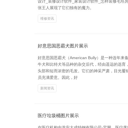
设计_装修设计软件_家装设计软件_怎样装修毛坯
张王人展现了它们独有的魔力。
维修资讯
好意思国恶霸犬图片展示
好意思国恶霸犬（American Bully）是
牛犬和比特犬等品种的杂交后代，经由遥远的选育
头部和短而浓密的毛发。它们的神采严肃，目光矍
员充满爱意。因此，好
新闻资讯
医疗垃圾桶图片展示
在医疗机构中淮安大成特钢有限公司-官网，医疗