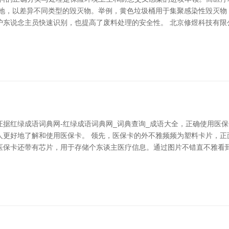
步地，以差异不同类型的毁灭物。举例，黄色垃圾桶用于集聚感染性毁灭物
护东说念主员快速识别，也提高了废料处理的安全性。 北京修煜科技有限
据红绿成语词典网-红绿成语词典网_词典查询_成语大全，正确使用医
人更好地了解和使用医保卡。 领先，医保卡的外不雅频频为塑料卡片，正
医保卡还带有芯片，用于存储个东谈主医疗信息。通过图片不错直不雅看到