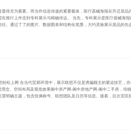
传显得尤为紧要。而当作信息传递的紧要载体，医疗器械海报在升迁居品
需在推行上作念到专科展示与精确传达。 当先，专科展示是医疗器械海报
信任。通过了了的图片、数据图表和结构化笔墨，大约灵验展示居品的先
您轻松上网 在当代贸易环境中，展示联想不仅是诱骗顾主的紧迫技艺，
想理念、空间布局及视觉效果阆中房产网-阆中房地产网-阆中二手房，培植
页需明确主题，包含技俩称号、联想团队及日历等信息。接着，目次页匡