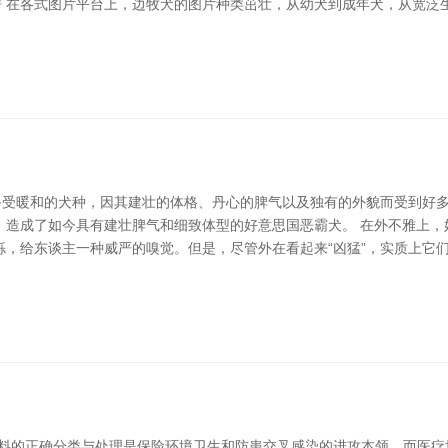
房 在各式图片平台上，边牧犬的图片种类茁壮，从幼犬到成年犬，从宽
一种连年来备受暖和的犬种，因其建壮的体格、丹心的脾气以及独有的外貌而受
，造成了如今具有建壮脾气和细致体型的好意思国恶霸犬。 在外不雅上，
铄，给东谈主一种威严的嗅觉。但是，尽管外在看起来“凶猛”，实质上它
废料的正确分类与处理是保险环境卫生和防患交叉感染的进攻本领。而医疗