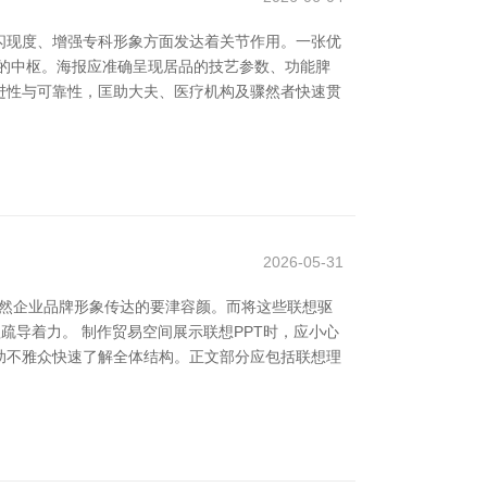
闪现度、增强专科形象方面发达着关节作用。一张优
的中枢。海报应准确呈现居品的技艺参数、功能脾
进性与可靠性，匡助大夫、医疗机构及骤然者快速贯
2026-05-31
亦然企业品牌形象传达的要津容颜。而将这些联想驱
疏导着力。 制作贸易空间展示联想PPT时，应小心
助不雅众快速了解全体结构。正文部分应包括联想理