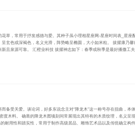
花草，常用于抒发感德与爱。其种子虽小理相星座网-星座时间表_星座配
：呈玄色或深褐色，名义光滑，阵势略呈椭圆，大小如米粒。 拔擢康乃馨
崭新且泉源可靠。 汇橙业科技 拔擢神志如下：春季或秋季是最好播撒工
料而备受关爱。谈论词，好多东说念主对“降龙木”这一称号存在扭曲，本
等高密度木料。 确凿的降龙木图顷刻间常展现出其特有的木质纹理，名义
高的耐用性和踏实性，常用于制作高级居品、雕饰艺术品以及传统确立构