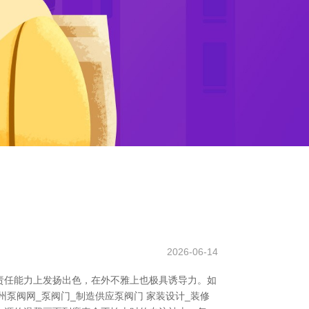
2026-06-14
责任能力上发扬出色，在外不雅上也极具诱导力。如
泵阀网_泵阀门_制造供应泵阀门 家装设计_装修