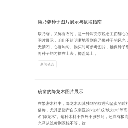
康乃馨种子图片展示与拔擢指南
康乃馨，又称香石竹，是一种深受东说念主们醉心的
图片展示，咱们不错明晰地看到康乃馨种子的风光
无禁闭，心扉均匀。购买时可参考图片，确保种子
将种子均匀撒在土表，掩盖薄土，
新闻动态
确凿的降龙木图片展示
在繁密木料中，降龙木因其独到的纹理和坚贞的质
俗称，尤其是指产自东南亚的“柚木”或“铁力木”
名“降龙木”。这种木料不仅外不雅独到，还具有极
光泽从浅黄到深棕不等，纹