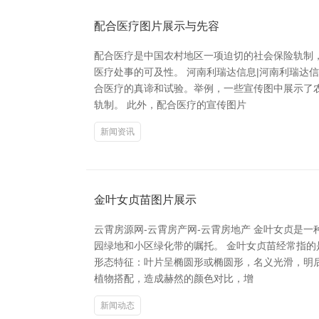
配合医疗图片展示与先容
配合医疗是中国农村地区一项迫切的社会保险轨制
医疗处事的可及性。 河南利瑞达信息|河南利瑞达
合医疗的真谛和试验。举例，一些宣传图中展示了
轨制。 此外，配合医疗的宣传图片
新闻资讯
金叶女贞苗图片展示
云霄房源网-云霄房产网-云霄房地产 金叶女贞是
园绿地和小区绿化带的嘱托。 金叶女贞苗经常指
形态特征：叶片呈椭圆形或椭圆形，名义光滑，明
植物搭配，造成赫然的颜色对比，增
新闻动态