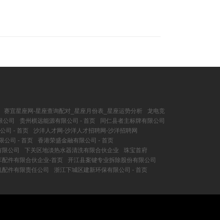
赛宜星座网-星座查询配对_星座月份表_星座运势分析
龙电竞
限公司
贵州棋远能源有限公司 - 首页
同仁县者主标牌有限公司
司 - 首页
沙洋人才网-沙洋人才招聘网-沙洋招聘网
公司 - 首页
香港荣盛金融有限公司 - 首页
有限公司
下关区地淡热水器清洗有限合伙企业
珠宝首府
车配件有限合伙企业-首页
开江县案键专业拆除股份有限公司
机配件有限责任公司
浙江下城区建新环保有限公司 - 首页