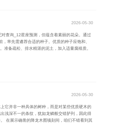
2026-05-30
对查询_12星座预测，但蕴含着素丽的花朵。通过
前，率先需遴荐合适的种子。优质的种子应饱和、
夫。准备疏松、排水精湛的泥土，加入适量腐殖质。
2026-05-30
体上它并非一种具体的树种，而是对某些优质硬木的
呈现出浅深不一的条纹，犹如龙鳞般交错胪列，因此得
件。 在展示确凿的降龙木图顷刻间，咱们不错看到其