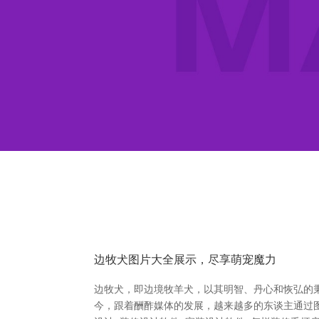
边牧犬图片大全展示，尽享萌宠魔力
边牧犬，即边境牧羊犬，以其明智、丹心和恢弘的
今，跟着酬酢媒体的发展，越来越多的东谈主通过图