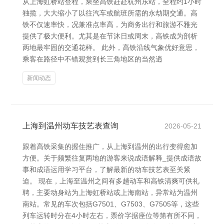
从上海虹桥站登程，乘坐高铁赶赴杭州东站，全程约1小时
独揽，大大缩小了以往汽车或航班所需的永劫期交通。高
铁不仅速率快，况兼准点率高，为商务出行和旅游不雅光
提供了极大便利。尤其是在节沐日或周末，高铁成为剖析
两地最牢固的交通花样。 此外，高铁沿线气象优好意思，
乘客在路径中不错观赏到长三角地区的当然逍
新闻动态
上海到温州动车技艺表查询
2026-05-21
跟着高铁采集的握住推广，从上海到温州的出行变得愈加
方便。关于频繁往复两地的游客来说成语解释_提供成语故
事和成语运用学习平台，了解最新的动车技艺表至关紧
迫。 现在，上海至温州之间有多趟动车和高铁清爽可供礼
聘，主要动身站为上海虹桥站或上海南站，异常站为温州
南站。常见的车次包括G7501、G7503、G7505等，这些
列车运转时分在4小时左右，票价字据座位等第有所不同，