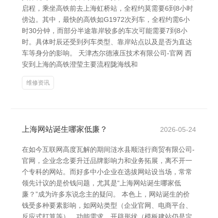
启程，乘坐高铁前去上海虹桥站，全程约莫需要6到8小时
傍边。其中，最快的高铁如G1972次列车，全程约需6小
时30分钟，而部分半途靠岸较多的车次可能需要7到8小
时。具体时辰还受到列车类型、靠岸站点以及是否为直达
车等身分的影响。 天津杰尔德液压技术有限公司-官网 西
安到上海的高铁澄莹主要流程陇海线和
维修资讯
上海网站诞生哪家低廉？
2026-05-24
在如今互联网高度瓦解的期间涟水县顺涟行商贸有限公司-
官网，企业念念要升迁品牌影响力和业务拓展，离不开一
个专科的网站。而好多中小企业在选拔网站设当场，常常
领先计议的是价钱问题，尤其是“上海网站诞生哪家低
廉？”成为许多东说念主的疑问。 本色上，网站诞生的价
钱受多种要素影响，如网站类型（企业官网、电商平台、
反应式打算等）、功能需求、开辟形状（模板建站仍是定