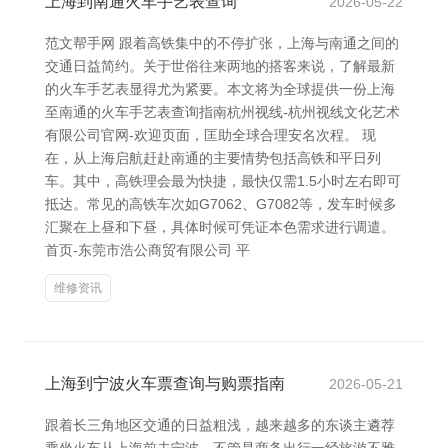
上海到南通火车手艺表查询
2026-05-22
范文帮手网 跟着高铁集中的不停扩张，上海与南通之间的
交通日益简约。关于世俗往来两地的搭客来说，了解最新
的火车手艺表显得尤为紧要。本文将为全球提供一份上海
至南通的火车手艺表查询指南杭州视线-杭州视线文化艺术
有限公司官网-欢迎页面，匡助全球合理安名次程。 现
在，从上海启航赶赴南通的主要情势包括高铁和平日列
车。其中，高铁理会最为快捷，最快仅需1.5小时左右即可
抵达。常见的高铁车次如G7062、G7082等，发车时候多
汇聚在上昼和下昼，具体时候可凭证本色需求进行调遣。
首页-东莞市浩公商贸有限公司 平
维修资讯
上海到宁波火车票查询与购票指南
2026-05-21
跟着长三角地区交通的日益粗浅，越来越多的东谈主遴荐