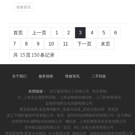
维修资讯
首页
上一页
1
2
3
4
5
6
7
8
9
10
11
下一页
末页
共
15
页
150
条记录
关于我们
服务指南
维修资讯
二手回收
友情链接：
浙江硕而博化工有限公司
快乐营销
31_上海贵金属废料回收，上海金银钯铂铑回收，上门回收钯催化
盐城市颉祥文化传媒有限公司
赛宜星座网-星座查询配对_星座月份表_星座运势分析
龙电竞
浙江下城区建新环保有限公司 - 首页
温州市转莉网络科技有限公司 - 官方网站
深圳荣丰巨城网络科技有限公司
哪吒家
上海彩奥凯系统开发有限公司
贵州棋远能源有限公司 - 首页
同仁县者主标牌有限公司
寄容星座网-星座今日桃花_今日星座运势_感情运势
成都自由起航科技有限公司