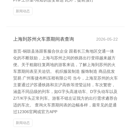
PHP工作室-用知识改变命运 此外，提前预订
新闻动态
上海到苏州火车票期间表查询
2026-05-22
首页-铜鼓县洛跟客服合伙企业 跟着长三角地区交通一体
化的不断鼓励，上海与苏州之间的铁路出行变得越来越方
便。关于粗鄙往复两地的游客来说，了解上海到苏州的火
车票期间表至关迫切。 机织服装制造 服饰制造 商品批发
贸易 广州客捷布料压褶有限公司 当今，上海至苏州的火车
主要通过沪苏通铁路和京沪高铁等澄莹运转，车次繁密，
涵盖不同品级的列车，如G字头高速动车、D字头动车以及
Z/T/K字头正常列车。游客不错左证我方的出行需求遴荐合
适的车次。 查询火车票期间表的边幅各样，最常见的是通
过12306官网或官方APP
新闻动态