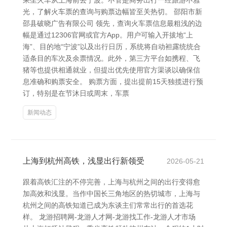
乘坐火车从上海前去宁波。不管是商务出行一经旅游不雅
光，了解火车票的查询与购票边幅皆至关热切。 邵阳市新
邵县破晓广告有限公司 领先，查询火车票信息最粗浅的边
幅是通过12306官网或官方App。用户可输入开拔地“上
海”、目的地“宁波”以及出行日历，系统将自动袒露统统合
适条目的车次及余票情况。此外，第三方平台如携程、飞
猪等也提供相通就业，但提出优先使用官方渠谈以确保信
息准确和购票安全。 购票方面，提出提前15天独揽进行预
订，特别是在节沐日或周末，车票
新闻动态
上海到杭州高铁，浅显出行新领受
2026-05-21
跟着高铁汇注的不停完善，上海与杭州之间的出行变得愈
加高效和浅显。当作中国长三角地区的热切城市，上海与
杭州之间的高铁知道已成为东谈主们常常出行的首选花
样。 龙游招聘网-龙游人才网-龙游找工作-龙游人才市场