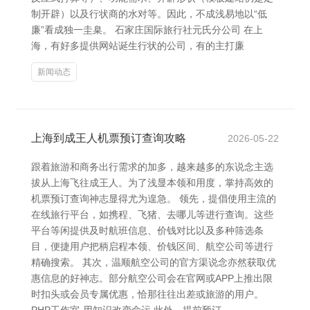
制开辟）以及行状商的水对等。因此，不成浅易地以“低
廉”看成独一圭臬。 石家庄国际旅行社元氏分公司 在上
海，有好多提供网站诞生行状的公司，有的主打廉
新闻动态
上海到成王人机票预订查询攻略
2026-05-22
跟着旅游和商务出行需求的加多，越来越多的东说念主选
拔从上海飞往成王人。为了浅显本领和用度，掌持高效的
机票预订查询神志显得尤为遑急。 领先，提倡使用主流的
在线旅行平台，如携程、飞猪、去哪儿等进行查询。这些
平台等闲提供及时航班信息、价钱对比以及多种筛选条
目，便捷用户把柄启程本领、价钱区间、航空公司等进行
精确搜索。 其次，温顺航空公司的官方渠说念亦然获取优
惠信息的好神志。部分航空公司会在官网或APP上推出限
时扣头或会员专属优惠，恰那往往出差或旅游的用户。