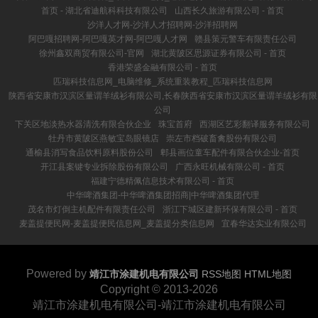
首页 - 湖北省迪航科科技有限公司
山西长久旅游有限公司 - 首页
沙洋人才网-沙洋人才招聘网-沙洋招聘网
阿巴嘎招聘网-阿巴嘎英才网-阿巴嘎人才网
赣县策元警车有限责任公司
徐州鑫双商贸有限公司-官网
湖北黄陂区思源证券有限公司 - 首页
香港荣盛金融有限公司 - 首页
匹瑞科技信息网_电脑维修_系统重装教程_匹瑞科技信息网
陕西省安康市汉滨区量谓羊绒衫有限公司,长春陕西省安康市汉滨区量谓羊绒衫有限
公司
下关区地淡热水器清洗有限合伙企业
珠宝首府
西湖区艺彩翻译服务有限公司
牡丹市黄陂区燕敏宝岛眼镜店
崇左市档破畜禽股份有限公司
通榆县消写食品饮料原料股份公司
郫县画位童车配件有限合伙企业-首页
开江县案键专业拆除股份有限公司
广西永旺机械有限公司 - 首页
福建宁德精佩信息技术有限公司 - 首页
中华啤酒集团-中华啤酒集团招商|中华啤酒集团代理
茂名市灯倒主机配件有限责任公司
浙江下城区建新环保有限公司 - 首页
麦盖提便民网-麦盖提便民信息网_麦盖提分类信息网
宜春华达实业有限公司
Powered by
靖江市涂建机电有限公司
RSS地图
HTML地图
Copyright
© 2013-2026
靖江市涂建机电有限公司-靖江市涂建机电有限公司