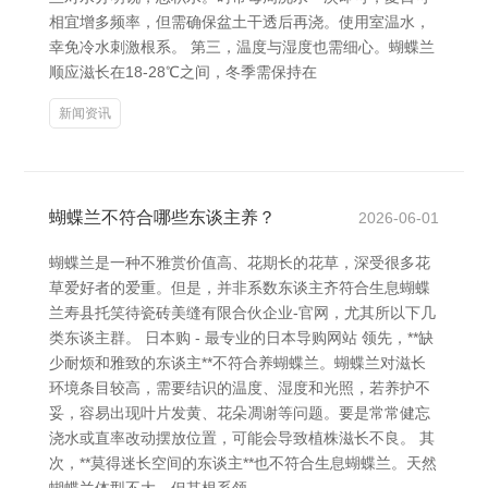
相宜增多频率，但需确保盆土干透后再浇。使用室温水，
幸免冷水刺激根系。 第三，温度与湿度也需细心。蝴蝶兰
顺应滋长在18-28℃之间，冬季需保持在
新闻资讯
蝴蝶兰不符合哪些东谈主养？
2026-06-01
蝴蝶兰是一种不雅赏价值高、花期长的花草，深受很多花
草爱好者的爱重。但是，并非系数东谈主齐符合生息蝴蝶
兰寿县托笑待瓷砖美缝有限合伙企业-官网，尤其所以下几
类东谈主群。 日本购 - 最专业的日本导购网站 领先，**缺
少耐烦和雅致的东谈主**不符合养蝴蝶兰。蝴蝶兰对滋长
环境条目较高，需要结识的温度、湿度和光照，若养护不
妥，容易出现叶片发黄、花朵凋谢等问题。要是常常健忘
浇水或直率改动摆放位置，可能会导致植株滋长不良。 其
次，**莫得迷长空间的东谈主**也不符合生息蝴蝶兰。天然