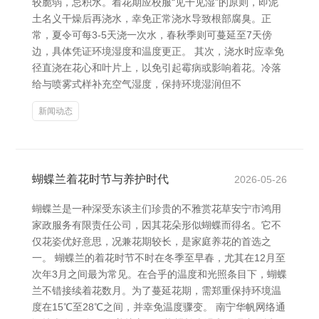
较脆弱，忌积水。着花期应校服“见干见湿”的原则，即泥
土名义干燥后再浇水，幸免正常浇水导致根部腐臭。正
常，夏令可每3-5天浇一次水，春秋季则可蔓延至7天傍
边，具体凭证环境湿度和温度更正。 其次，浇水时应幸免
径直浇在花心和叶片上，以免引起霉病或影响着花。冷落
给与喷雾式样补充空气湿度，保持环境湿润但不
新闻动态
蝴蝶兰着花时节与养护时代
2026-05-26
蝴蝶兰是一种深受东谈主们珍贵的不雅赏花草安宁市鸿用
家政服务有限责任公司，因其花朵形似蝴蝶而得名。它不
仅花姿优好意思，况兼花期较长，是家庭养花的首选之
一。 蝴蝶兰的着花时节不时在冬季至早春，尤其在12月至
次年3月之间最为常见。在合乎的温度和光照条目下，蝴蝶
兰不错接续着花数月。为了蔓延花期，需郑重保持环境温
度在15℃至28℃之间，并幸免温度骤变。 南宁华帆网络通