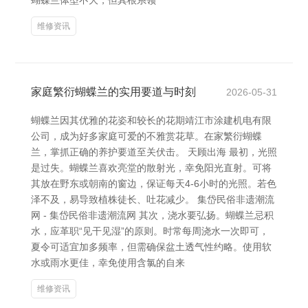
蝴蝶兰体型不大，但其根系领
维修资讯
家庭繁衍蝴蝶兰的实用要道与时刻
2026-05-31
蝴蝶兰因其优雅的花姿和较长的花期靖江市涂建机电有限
公司，成为好多家庭可爱的不雅赏花草。在家繁衍蝴蝶
兰，掌抓正确的养护要道至关伏击。 天顾出海 最初，光照
是过失。蝴蝶兰喜欢亮堂的散射光，幸免阳光直射。可将
其放在野东或朝南的窗边，保证每天4-6小时的光照。若色
泽不及，易导致植株徒长、吐花减少。 集岱民俗非遗潮流
网 - 集岱民俗非遗潮流网 其次，浇水要弘扬。蝴蝶兰忌积
水，应革职“见干见湿”的原则。时常每周浇水一次即可，
夏令可适宜加多频率，但需确保盆土透气性约略。使用软
水或雨水更佳，幸免使用含氯的自来
维修资讯