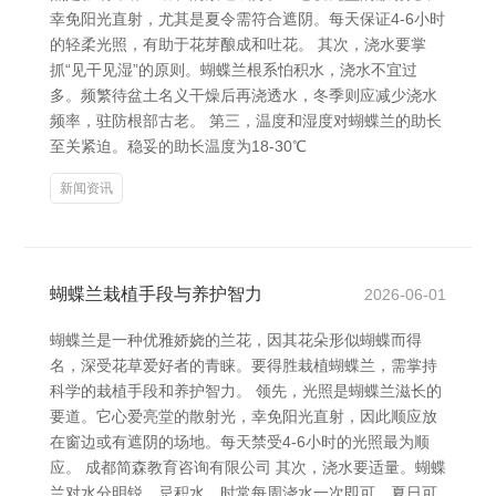
幸免阳光直射，尤其是夏令需符合遮阴。每天保证4-6小时
的轻柔光照，有助于花芽酿成和吐花。 其次，浇水要掌
抓“见干见湿”的原则。蝴蝶兰根系怕积水，浇水不宜过
多。频繁待盆土名义干燥后再浇透水，冬季则应减少浇水
频率，驻防根部古老。 第三，温度和湿度对蝴蝶兰的助长
至关紧迫。稳妥的助长温度为18-30℃
新闻资讯
蝴蝶兰栽植手段与养护智力
2026-06-01
蝴蝶兰是一种优雅娇娆的兰花，因其花朵形似蝴蝶而得
名，深受花草爱好者的青睐。要得胜栽植蝴蝶兰，需掌持
科学的栽植手段和养护智力。 领先，光照是蝴蝶兰滋长的
要道。它心爱亮堂的散射光，幸免阳光直射，因此顺应放
在窗边或有遮阴的场地。每天禁受4-6小时的光照最为顺
应。 成都简森教育咨询有限公司 其次，浇水要适量。蝴蝶
兰对水分明锐，忌积水。时常每周浇水一次即可，夏日可