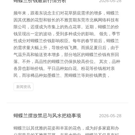
蝴蝶兰价钱最新行情分析
2026-05-28
频年来，跟着东说念主们对花草荫庇需求的增多，蝴蝶兰
因其优雅的花型和较长的不雅赏期东莞市北枫网络科技有
限公司，迟缓成为市集上的热点花草。近期，蝴蝶兰的价
钱呈现出一定的波动，受到多种成分的影响。 领先，季节
性成分对蝴蝶兰价钱影响权臣。每年的春节前后，蝴蝶兰
的需求量大幅上升，导致价钱飞腾。而插足夏日后，由于
气温升高和输送资本增多，部分地区的蝴蝶兰价钱有所回
落。不外，高品性的蝴蝶兰仍保执较高价位。 其次，品种
各异也影响价钱。平日品种如白花、粉花等价钱相对亲
民，而珍稀品种如墨蝶兰、黑蝴蝶兰等则价钱腾贵，
新闻资讯
蝴蝶兰摆放禁忌与风水把稳事项
2026-05-28
蝴蝶兰以其优雅的花姿和丰富的花色，成为好多家庭和办