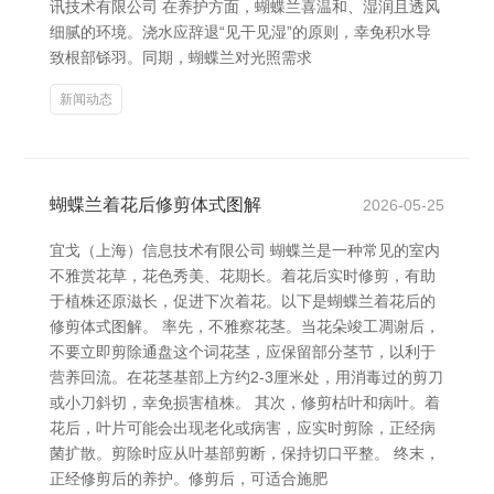
讯技术有限公司 在养护方面，蝴蝶兰喜温和、湿润且透风
细腻的环境。浇水应辞退“见干见湿”的原则，幸免积水导
致根部铩羽。同期，蝴蝶兰对光照需求
新闻动态
蝴蝶兰着花后修剪体式图解
2026-05-25
宜戈（上海）信息技术有限公司 蝴蝶兰是一种常见的室内
不雅赏花草，花色秀美、花期长。着花后实时修剪，有助
于植株还原滋长，促进下次着花。以下是蝴蝶兰着花后的
修剪体式图解。 率先，不雅察花茎。当花朵竣工凋谢后，
不要立即剪除通盘这个词花茎，应保留部分茎节，以利于
营养回流。在花茎基部上方约2-3厘米处，用消毒过的剪刀
或小刀斜切，幸免损害植株。 其次，修剪枯叶和病叶。着
花后，叶片可能会出现老化或病害，应实时剪除，正经病
菌扩散。剪除时应从叶基部剪断，保持切口平整。 终末，
正经修剪后的养护。修剪后，可适合施肥