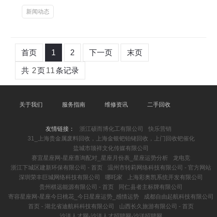
新闻动态
首页
1
2
下一页
末页
共
2
页
11
条记录
关于我们
服务指南
维修资讯
二手回收
友情链接：
浙江硕而博化工有限公司
快乐营销
31_上海贵金属废料回收，上海金银钯铂铑回收，上门回收钯催化
盐城市颉祥文化传媒有限公司
赛宜星座网-星座查询配对_星座月份表_星座运势分析
龙电竞
浙江下城区建新环保有限公司 - 首页
温州市转莉网络科技有限公司 - 官方网站
深圳荣丰巨城网络科技有限公司
哪吒家
上海彩奥凯系统开发有限公司
贵州棋远能源有限公司 - 首页
同仁县者主标牌有限公司
寄容星座网-星座今日桃花_今日星座运势_感情运势
成都自由起航科技有限公司
首页 - 湖北省迪航科科技有限公司
山西长久旅游有限公司 - 首页
沙洋人才网-沙洋人才招聘网-沙洋招聘网