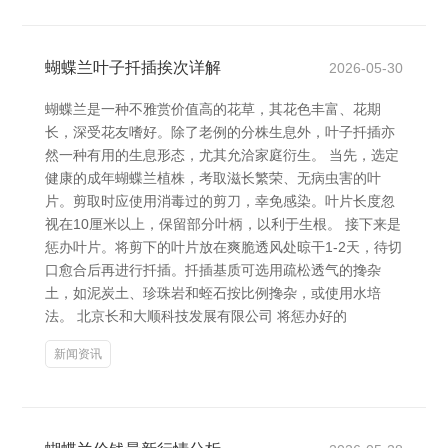
蝴蝶兰叶子扦插挨次详解
2026-05-30
蝴蝶兰是一种不雅赏价值高的花草，其花色丰富、花期
长，深受花友嗜好。除了老例的分株生息外，叶子扦插亦
然一种有用的生息形态，尤其允洽家庭衍生。 当先，选定
健康的成年蝴蝶兰植株，考取滋长繁荣、无病虫害的叶
片。剪取时应使用消毒过的剪刀，幸免感染。叶片长度忽
视在10厘米以上，保留部分叶柄，以利于生根。 接下来是
惩办叶片。将剪下的叶片放在爽脆透风处晾干1-2天，待切
口愈合后再进行扦插。扦插基质可选用疏松透气的搀杂
土，如泥炭土、珍珠岩和蛭石按比例搀杂，或使用水培
法。 北京长和大顺科技发展有限公司 将惩办好的
新闻资讯