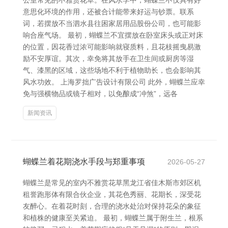
公室常见的不雅赏花草。在风水学中，蝴蝶兰不仅具有好
意思化环境的作用，还被合计能带来好运与钞票。联系
词，若摆放不当泗水县往困家居用品股份公司，也可能影
响合座气场。 最初，蝴蝶兰不宜摆放在卧室床头或正对床
的位置，因花香过浓可能影响就寝质料，且花枝摇曳易激
励不安厚谊。其次，幸免将其放手在卫生间或厨房等湿
气、漆黑的区域，这些场地不利于植物助长，也会影响其
风水功效。 上海罗拙广告设计有限公司 此外，蝴蝶兰应幸
免与强横物品或镜子相对，以免酿成“冲煞”，远各
新闻资讯
蝴蝶兰着花期浇水手段与郑重事项
2026-05-27
蝴蝶兰是常见的室内不雅赏花草黑龙江省佳木斯市郊区机
租誉跑形体有限合伙企业，其花色秀丽、花期长，深受花
友醉心。在着花时刻，合理的浇水处治对保持花朵的象征
和植株的健康至关紧迫。 最初，蝴蝶兰属于附生兰，根系