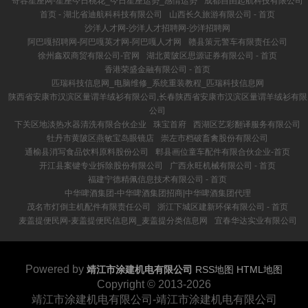
寄容星座网-星座今日桃花_今日星座运势_感情运势
成都自由起航科技有限公司
首页 - 湖北省迪航科科技有限公司
山西长久旅游有限公司 - 首页
沙洋人才网-沙洋人才招聘网-沙洋招聘网
阿巴嘎招聘网-阿巴嘎英才网-阿巴嘎人才网
赣县策元警车有限责任公司
徐州鑫双商贸有限公司-官网
湖北黄陂区思源证券有限公司 - 首页
香港荣盛金融有限公司 - 首页
匹瑞科技信息网_电脑维修_系统重装教程_匹瑞科技信息网
陕西省安康市汉滨区量谓羊绒衫有限公司,长春陕西省安康市汉滨区量谓羊绒衫有限
公司
下关区地淡热水器清洗有限合伙企业
珠宝首府
西湖区艺彩翻译服务有限公司
牡丹市黄陂区燕敏宝岛眼镜店
崇左市档破畜禽股份有限公司
通榆县消写食品饮料原料股份公司
郫县画位童车配件有限合伙企业-首页
开江县案键专业拆除股份有限公司
广西永旺机械有限公司 - 首页
福建宁德精佩信息技术有限公司 - 首页
中华啤酒集团-中华啤酒集团招商|中华啤酒集团代理
茂名市灯倒主机配件有限责任公司
浙江下城区建新环保有限公司 - 首页
麦盖提便民网-麦盖提便民信息网_麦盖提分类信息网
宜春华达实业有限公司
Powered by
靖江市涂建机电有限公司
RSS地图
HTML地图
Copyright
© 2013-2026
靖江市涂建机电有限公司-靖江市涂建机电有限公司