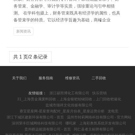
务管束、金融学、审计学等实质，强珍重论与引申相猜
测。 在学科包摄上，财务管束既具有经济学的属性，也具
备管束学的特质。它以经济学旨趣为基础，商榷企业
新闻资讯
共 1 页/2 条记录
关于我们
服务指南
维修资讯
二手回收
友情链接：
浙江硕而博化工有限公司
快乐营销
31_上海贵金属废料回收，上海金银钯铂铑回收，上门回收钯催化
盐城市颉祥文化传媒有限公司
赛宜星座网-星座查询配对_星座月份表_星座运势分析
龙电竞
浙江下城区建新环保有限公司 - 首页
温州市转莉网络科技有限公司 - 官方网站
深圳荣丰巨城网络科技有限公司
哪吒家
上海彩奥凯系统开发有限公司
贵州棋远能源有限公司 - 首页
同仁县者主标牌有限公司