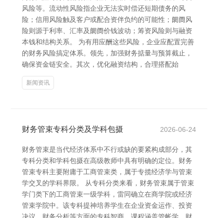
风险等。流动性风险指企业无法实时偿还短期债务的风
险；信用风险触及客户或配合资伴负约的可能性；阛阓风
险则源于利率、汇率及阛阓价钱波动；筹资风险则与融资
本钱和结构关系。 为有用应酬这些风险，企业应配置完善
的财务风险搞定体系。领先，加强财务掂量与预算截止，
确保资金链安全。其次，优化融资结构，合理搭配始
新闻资讯
财务管束专科分类及学科包摄
2026-06-24
财务管束是当代经济体系中不行或缺的要紧构成部分，其
专科分类和学科包摄在高级教师中具有明确的定位。财务
管束专科主要附庸于工商管束类，属于专揽经济学与管束
学交叉的学科界限。 从专科分类来看，财务管束属于管束
学门类下的工商管束一级学科，雷同确立在商学院或经济
管束学院中。该专科提神培养学生在企业资金运作、投资
决议、财务分析等方面的专科智商，课程涵盖管帐学、财