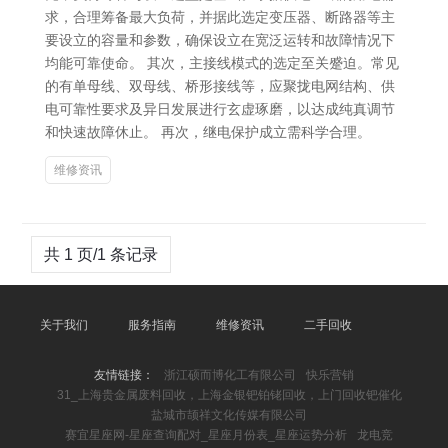
求，合理筹备最大负荷，并据此选定变压器、断路器等主
要设立的容量和参数，确保设立在宽泛运转和故障情况下
均能可靠使命。 其次，主接线模式的选定至关蹙迫。常见
的有单母线、双母线、桥形接线等，应聚拢电网结构、供
电可靠性要求及异日发展进行玄虚琢磨，以达成纯真调节
和快速故障休止。 再次，继电保护成立需科学合理。
维修资讯
共 1 页/1 条记录
关于我们
服务指南
维修资讯
二手回收
友情链接：
浙江硕而博化工有限公司
快乐营销
31_上海贵金属废料回收，上海金银钯铂铑回收，上门回收钯催化
盐城市颉祥文化传媒有限公司
赛宜星座网-星座查询配对_星座月份表_星座运势分析
龙电竞