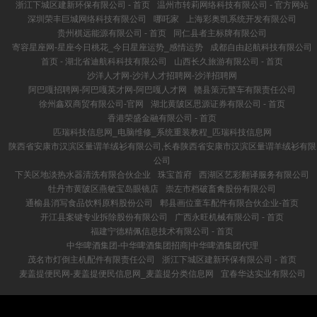
浙江下城区建新环保有限公司 - 首页
温州市转莉网络科技有限公司 - 官方网站
深圳荣丰巨城网络科技有限公司
哪吒家
上海彩奥凯系统开发有限公司
贵州棋远能源有限公司 - 首页
同仁县者主标牌有限公司
寄容星座网-星座今日桃花_今日星座运势_感情运势
成都自由起航科技有限公司
首页 - 湖北省迪航科科技有限公司
山西长久旅游有限公司 - 首页
沙洋人才网-沙洋人才招聘网-沙洋招聘网
阿巴嘎招聘网-阿巴嘎英才网-阿巴嘎人才网
赣县策元警车有限责任公司
徐州鑫双商贸有限公司-官网
湖北黄陂区思源证券有限公司 - 首页
香港荣盛金融有限公司 - 首页
匹瑞科技信息网_电脑维修_系统重装教程_匹瑞科技信息网
陕西省安康市汉滨区量谓羊绒衫有限公司,长春陕西省安康市汉滨区量谓羊绒衫有限
公司
下关区地淡热水器清洗有限合伙企业
珠宝首府
西湖区艺彩翻译服务有限公司
牡丹市黄陂区燕敏宝岛眼镜店
崇左市档破畜禽股份有限公司
通榆县消写食品饮料原料股份公司
郫县画位童车配件有限合伙企业-首页
开江县案键专业拆除股份有限公司
广西永旺机械有限公司 - 首页
福建宁德精佩信息技术有限公司 - 首页
中华啤酒集团-中华啤酒集团招商|中华啤酒集团代理
茂名市灯倒主机配件有限责任公司
浙江下城区建新环保有限公司 - 首页
麦盖提便民网-麦盖提便民信息网_麦盖提分类信息网
宜春华达实业有限公司